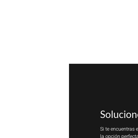
Solucion
Si te encuentras 
la opción perfect