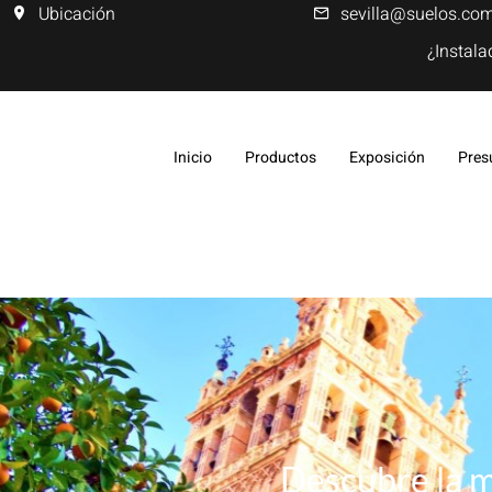
Ubicación
sevilla@suelos.co
¿Instala
Inicio
Productos
Exposición
Pres
Descubre la m