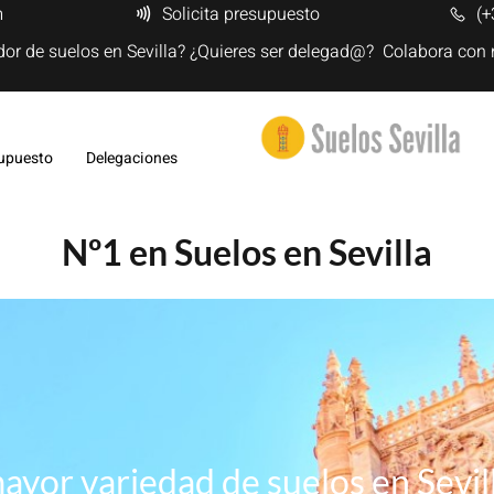
m
Solicita presupuesto
(+
dor de suelos en Sevilla? ¿Quieres ser delegad@? Colabora con
upuesto
Delegaciones
Nº1 en Suelos en Sevilla
ayor variedad de suelos en Sevil