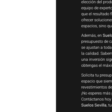
elección del prod
equipo de expert
que el resultado 
ofrecer solucione
espacios, sino qu
Además, en
Suelo
presupuesto de ca
se ajustan a tod
la calidad. Sabe
una inversión sig
obtengas el máxim
Solicita tu presu
espacio que siem
revestimientos d
¡No esperes más 
Contáctanos hoy 
Suelos Sevilla
, t