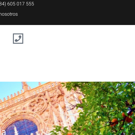
34) 605 017 555
 nosotros
la