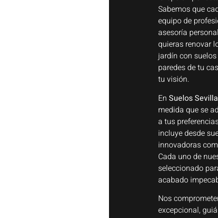
Sabemos que cada
equipo de profesi
asesoría persona
quieras renovar lo
jardín con suelos 
paredes de tu cas
tu visión.
En
Suelos Sevilla
medida que se ad
a tus preferencia
incluye desde sue
innovadoras como
Cada uno de nues
seleccionado para
acabado impecab
Nos comprometemo
excepcional, guiá